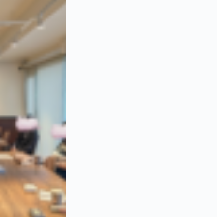
交
流
茶
會
｜
Pinpin
講
師
親
授
(1/17)
數
量