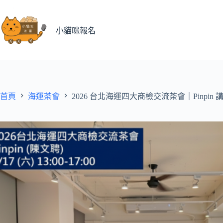
跳
至
主
小貓咪報名
要
內
容
首頁
海運茶會
2026 台北海運四大商檢交流茶會｜Pinpin 講師