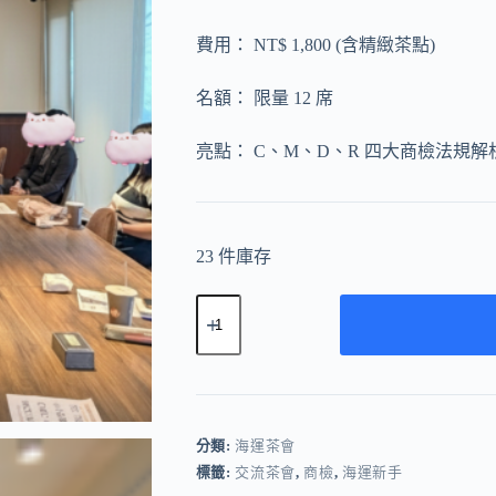
費用： NT$ 1,800 (含精緻茶點)
名額： 限量 12 席
亮點： C、M、D、R 四大商檢法規解析
23 件庫存
2026
台
北
海
運
四
大
分類:
海運茶會
商
標籤:
交流茶會
,
商檢
,
海運新手
檢