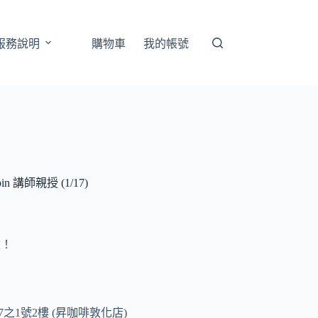
服務說明
購物車
我的帳號
 講師親授 (1/17)
險！
之1號2樓 (昇咖啡敦化店)