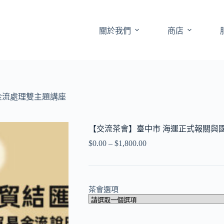
關於我們
商店
金流處理雙主題講座
【交流茶會】臺中市 海運正式報關與
$
0.00
–
$
1,800.00
價
格
範
圍：
茶會選項
$0.00
到
$1,800.00