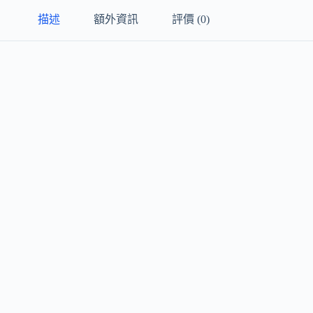
主
描述
額外資訊
評價 (0)
題
講
座
數
量