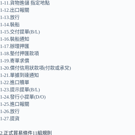
1-11.貨物進儲 指定地點
1-12.出口報關
1-13.放行
1-14.裝船
1-15.交付提單(B/L)
1-16.裝船通知
1-17.辦理押匯
1-18.墊付押匯款項
1-19.寄單求償
1-20.償付信用狀款項(付款或承兌)
1-21.單據到達通知
1-22.進口贖單
1-23.提示提單(B/L)
1-24.發行小提單(D/O)
1-25.進口報關
1-26.放行
1-27.提貨
2.正式貿易條件11組規則