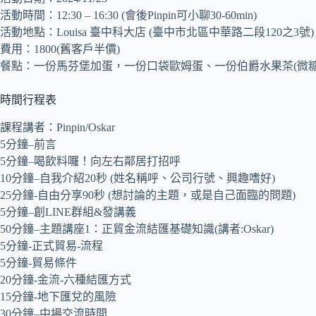
活動時間：12:30 – 16:30 (會後Pinpin可小聊30-60min)
活動地點：Louisa 臺中科大店 (臺中市北區中華路二段120之3號)
費用：1800(舊客戶半價)
餐點：一份馬芬堡加蛋，一份口袋歐姆蛋、一份伯爵水果茶(微糖
時間行程表
課程講者：Pinpin/Oskar
5分鐘–前言
5分鐘–喝飲料囉！向左右鄰居打招呼
10分鐘–自我介紹20秒 (姓名稱呼、公司行號、興趣嗜好)
25分鐘-自由分享90秒 (想討論的主題，或是自己面臨的問題)
5分鐘–創LINE群組&發講義
50分鐘–主題講座1：正貿金流結匯基礎知識(講者:Oskar)
5分鐘-正式貿易-流程
5分鐘-貿易條件
20分鐘-金流-六種結匯方式
15分鐘-地下匯兌的風險
30分鐘–中場交流時間