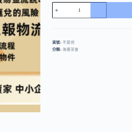
【交
流
茶
會】
臺
中
市
貨號:
不提供
海
分類:
海運茶會
運
正
式
報
關
與
國
貿
金
流
處
理
雙