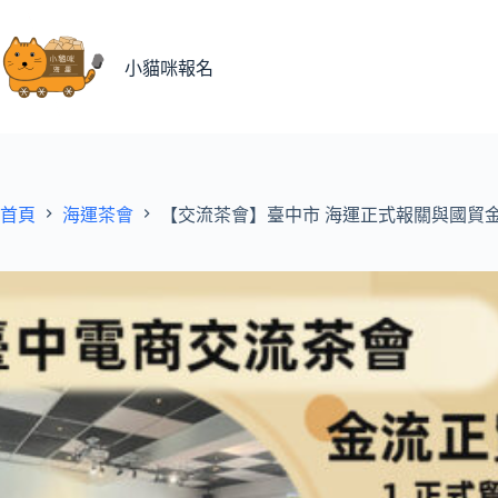
跳
至
主
小貓咪報名
要
內
容
首頁
海運茶會
【交流茶會】臺中市 海運正式報關與國貿