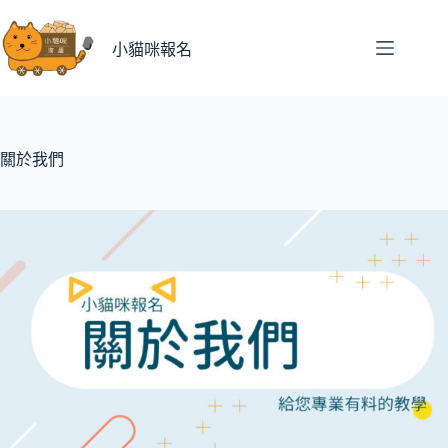
跳
至
小貓咪報名
主
要
內
容
關於我們