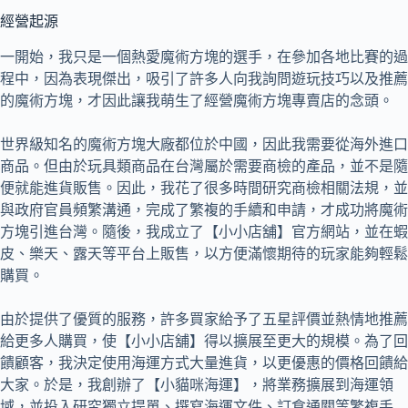
經營起源
一開始，我只是一個熱愛魔術方塊的選手，在參加各地比賽的過
程中，因為表現傑出，吸引了許多人向我詢問遊玩技巧以及推薦
的魔術方塊，才因此讓我萌生了經營魔術方塊專賣店的念頭。
世界級知名的魔術方塊大廠都位於中國，因此我需要從海外進口
商品。但由於玩具類商品在台灣屬於需要商檢的產品，並不是隨
便就能進貨販售。因此，我花了很多時間研究商檢相關法規，並
與政府官員頻繁溝通，完成了繁複的手續和申請，才成功將魔術
方塊引進台灣。隨後，我成立了【小小店舖】官方網站，並在蝦
皮、樂天、露天等平台上販售，以方便滿懷期待的玩家能夠輕鬆
購買。
由於提供了優質的服務，許多買家給予了五星評價並熱情地推薦
給更多人購買，使【小小店舖】得以擴展至更大的規模。為了回
饋顧客，我決定使用海運方式大量進貨，以更優惠的價格回饋給
大家。於是，我創辦了【小貓咪海運】，將業務擴展到海運領
域，並投入研究獨立提單、撰寫海運文件、訂倉通關等繁複手