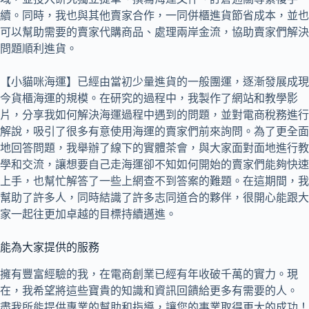
續。同時，我也與其他賣家合作，一同併櫃進貨節省成本，並也
可以幫助需要的賣家代購商品、處理兩岸金流，協助賣家們解決
問題順利進貨。
【小貓咪海運】已經由當初少量進貨的一般團運，逐漸發展成現
今貨櫃海運的規模。在研究的過程中，我製作了網站和教學影
片，分享我如何解決海運過程中遇到的問題，並對電商稅務進行
解說，吸引了很多有意使用海運的賣家們前來詢問。為了更全面
地回答問題，我舉辦了線下的實體茶會，與大家面對面地進行教
學和交流，讓想要自己走海運卻不知如何開始的賣家們能夠快速
上手，也幫忙解答了一些上網查不到答案的難題。在這期間，我
幫助了許多人，同時結識了許多志同道合的夥伴，很開心能跟大
家一起往更加卓越的目標持續邁進。
能為大家提供的服務
擁有豐富經驗的我，在電商創業已經有年收破千萬的實力。現
在，我希望將這些寶貴的知識和資訊回饋給更多有需要的人。
盡我所能提供專業的幫助和指導，讓您的事業取得更大的成功！