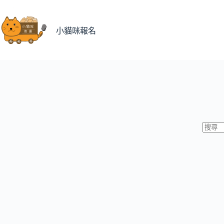
跳
至
主
小貓咪報名
要
內
容
找
不
到
符
合
條
件
的