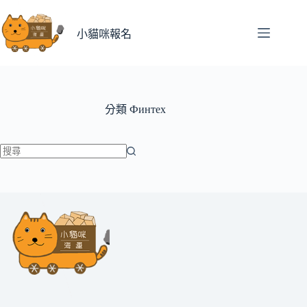
跳
至
小貓咪報名
主
要
內
容
分類
Финтех
找
不
到
符
合
條
件
的
結